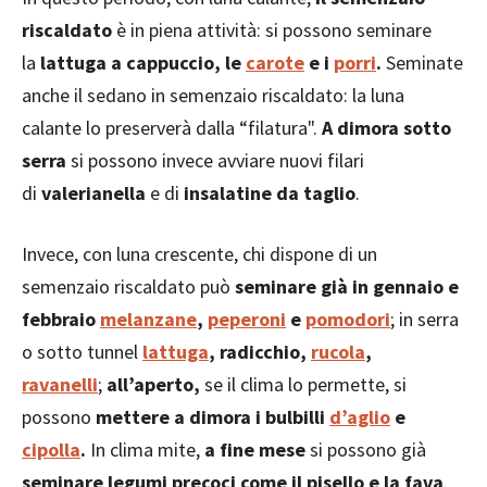
riscaldato
è in piena attività: si possono seminare
la
lattuga a cappuccio, le
carote
e i
porri
.
Seminate
anche il sedano in semenzaio riscaldato: la luna
calante lo preserverà dalla “filatura".
A dimora sotto
serra
si possono invece avviare nuovi filari
di
valerianella
e di
insalatine da taglio
.
Invece, con luna crescente, chi dispone di un
semenzaio riscaldato può
seminare già in gennaio e
febbraio
melanzane
,
peperoni
e
pomodori
; in serra
o sotto tunnel
lattuga
, radicchio,
rucola
,
ravanelli
;
all’aperto,
se il clima lo permette, si
possono
mettere a dimora i bulbilli
d’aglio
e
cipolla
.
In clima mite,
a fine mese
si possono già
seminare legumi precoci come il pisello e la fava
.