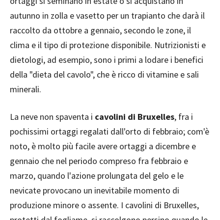
ortaggi si seminano in estate o si acquistano in
autunno in zolla e vasetto per un trapianto che darà il
raccolto da ottobre a gennaio, secondo le zone, il
clima e il tipo di protezione disponibile. Nutrizionisti e
dietologi, ad esempio, sono i primi a lodare i benefici
della "dieta del cavolo", che è ricco di vitamine e sali
minerali.
La neve non spaventa i
cavolini di Bruxelles
, fra i
pochissimi ortaggi regalati dall'orto di febbraio; com'è
noto, è molto più facile avere ortaggi a dicembre e
gennaio che nel periodo compreso fra febbraio e
marzo, quando l'azione prolungata del gelo e le
nevicate provocano un inevitabile momento di
produzione minore o assente. I cavolini di Bruxelles,
protetti dal fogliame, si raccolgono persino quando le