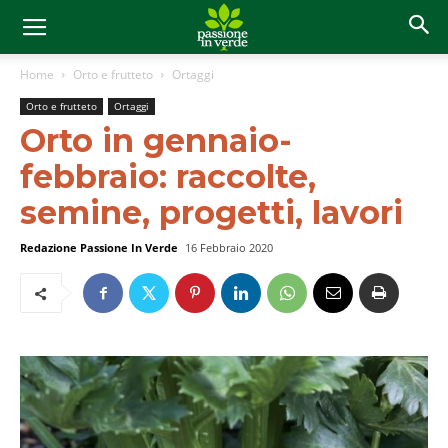
Home
Orto e frutteto
Ortaggi
Orto e frutteto
Ortaggi
Orto in gennaio-
febbraio: raccolte,
semine, progetti, lavori
Redazione Passione In Verde
16 Febbraio 2020