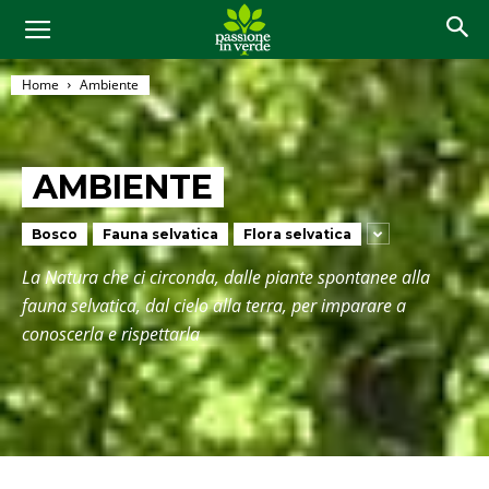
Home
Ambiente
AMBIENTE
Bosco
Fauna selvatica
Flora selvatica
La Natura che ci circonda, dalle piante spontanee alla
fauna selvatica, dal cielo alla terra, per imparare a
conoscerla e rispettarla