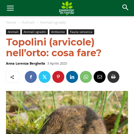
Home
Animali
Animali sgraditi
Animali
Animali sgraditi
Ambiente
Fauna selvatica
Topolini (arvicole)
nell’orto: cosa fare?
Anna Lorenza Berghella
3 Aprile 2025