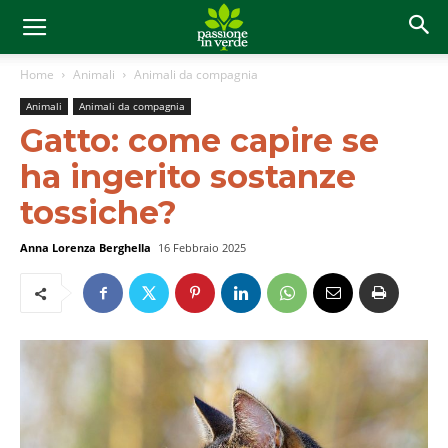
Home
Animali
Animali da compagnia
Animali
Animali da compagnia
Gatto: come capire se
ha ingerito sostanze
tossiche?
Anna Lorenza Berghella
16 Febbraio 2025