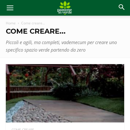
Home
Come creare...
COME CREARE...
Piccoli e agili, ma completi, vademecum per creare uno
specifico spazio verde partendo da zero
COME CREARE...