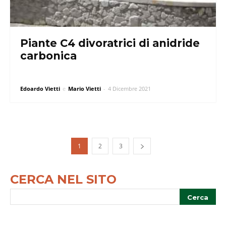
Piante C4 divoratrici di anidride
carbonica
Edoardo Vietti
e
Mario Vietti
-
4 Dicembre 2021
1
2
3
CERCA NEL SITO