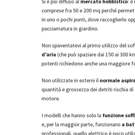
Si è poi diffuso al
mercato hobbistico
: è
comprese fra 50 e 200 mq perché permette, 
in uno o pochi punti, dove raccoglierlo 
pacciamatura in giardino.
Non spaventatevi al primo utilizzo del so
d’aria
(che può spaziare dai 150 ai 300 km
potenti richiedono anche una maggiore forz
Non utilizzate in esterni il
normale aspir
quantità e grossezza dei detriti rischia di
motore.
I modelli che hanno solo la
funzione soff
e, per la maggior parte, funzionano
a bat
professionali, quello elettrico è poco utili