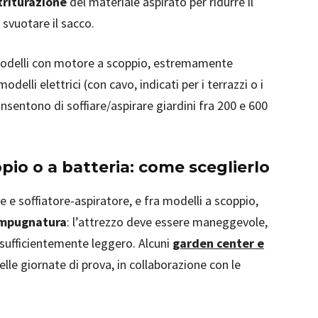
triturazione
del materiale aspirato per ridurre il
 svuotare il sacco.
 modelli con motore a scoppio, estremamente
delli elettrici (con cavo, indicati per i terrazzi o i
consentono di soffiare/aspirare giardini fra 200 e 600
ppio o a batteria: come sceglierlo
e e soffiatore-aspiratore, e fra modelli a scoppio,
impugnatura
: l’attrezzo deve essere maneggevole,
, sufficientemente leggero. Alcuni
garden center e
lle giornate di prova, in collaborazione con le