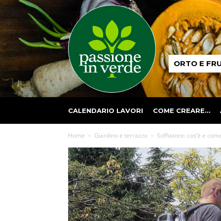
Passione
ORTO E FR
in
verde
CALENDARIO LAVORI
COME CREARE…
Home
Giardino e terrazzo
Soffiatore: cos’è e com