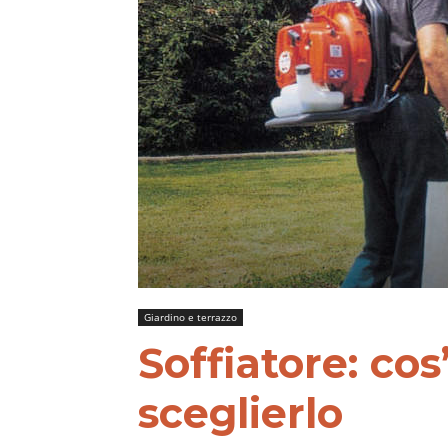
Giardino e terrazzo
Soffiatore: co
sceglierlo