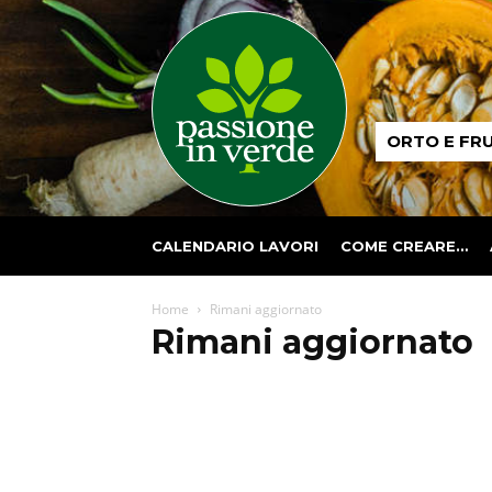
Passione
ORTO E FR
in
verde
CALENDARIO LAVORI
COME CREARE…
Home
Rimani aggiornato
Rimani aggiornato