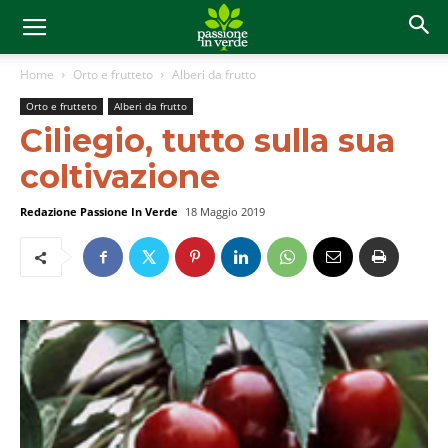
Home
Orto e frutteto
Alberi da frutto
Orto e frutteto
Alberi da frutto
Ciliegio, tutto sulla sua
coltivazione
Redazione Passione In Verde
18 Maggio 2019