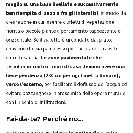
meglio su una base livellata e successivamente
ben riempita di sabbia fra gli interstizi
, in modo da
creare zone in cui inserire ciuffetti di vegetazione
fiorita o piccole piante a portamento tappezzante e
orizzontale. Se il vialetto è circondato dal prato,
conviene che sia pari a esso per facilitare il transito
con il tosaerba.
Le zone pavimentate che
terminano contro i muri di casa devono avere una
lieve pendenza (2-3 cm per ogni metro lineare),
verso l’esterno
, per facilitare il deflusso dell’acqua ed
evitare pozzanghere in prossimità delle opere murarie,
con il rischio di infiltrazioni.
Fai-da-te? Perché no…
Mettere in opera un vialetto in mattonelle o lastre