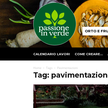
Passione
ORTO E FR
in
verde
CALENDARIO LAVORI
COME CREARE…
Home
Tags
Pavimentazioni
Tag: pavimentazion