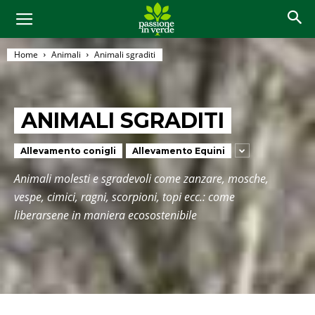
Home
Animali
Animali sgraditi
ANIMALI SGRADITI
Allevamento conigli
Allevamento Equini
Animali molesti e sgradevoli come zanzare, mosche,
vespe, cimici, ragni, scorpioni, topi ecc.: come
liberarsene in maniera ecosostenibile