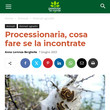
Home
Animali
Animali sgraditi
Animali
Animali sgraditi
Processionaria, cosa
fare se la incontrate
Anna Lorenza Berghella
7 Giugno 2023