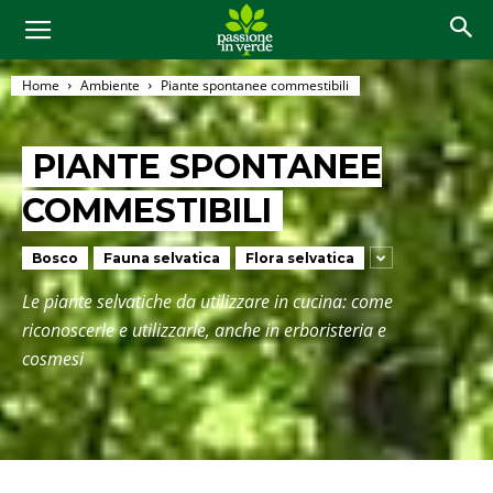
Home
Ambiente
Piante spontanee commestibili
PIANTE SPONTANEE
COMMESTIBILI
Bosco
Fauna selvatica
Flora selvatica
Le piante selvatiche da utilizzare in cucina: come
riconoscerle e utilizzarle, anche in erboristeria e
cosmesi