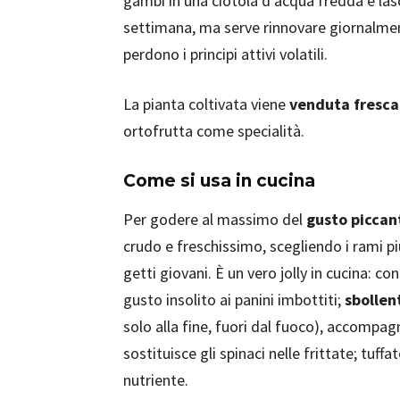
gambi in una ciotola d'acqua fredda e lasc
settimana, ma serve rinnovare giornalme
perdono i principi attivi volatili.
La pianta coltivata viene
venduta fresca 
ortofrutta come specialità.
Come si usa in cucina
Per godere al massimo del
gusto piccan
crudo e freschissimo, scegliendo i rami più
getti giovani. È un vero jolly in cucina: 
gusto insolito ai panini imbottiti;
sbollen
solo alla fine, fuori dal fuoco), accompag
sostituisce gli spinaci nelle frittate; tuffa
nutriente.