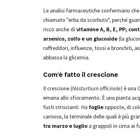
Le analisi farmaceutiche confermano che i
chiamato "erba da scorbuto", perché guari
ricco anche di
vitamine A, B, E, PP; cont
arsenico, zolfo e un glucoside
(la gluco
raffreddori, influenze, tossi e bronchiti, ai
abbassa la glicemia.
Com'è fatto il crescione
Il crescione (
Nasturtium officinale
) è una 
emana allo sfioramento. È una pianta acq
fusti striscianti. Ha
foglie
opposte, di col
carnose, la terminale delle quali è più gran
tra marzo e luglio
a grappoli in cima ai f