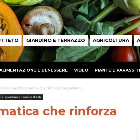
UTTETO
GIARDINO E TERRAZZO
AGRICOLTURA
A
ALIMENTAZIONE E BENESSERE
VIDEO
PIANTE E PARASSITI
Crescione: l’aromatica che rinforza l’organismo
nte spontanee commestibili
omatica che rinforza