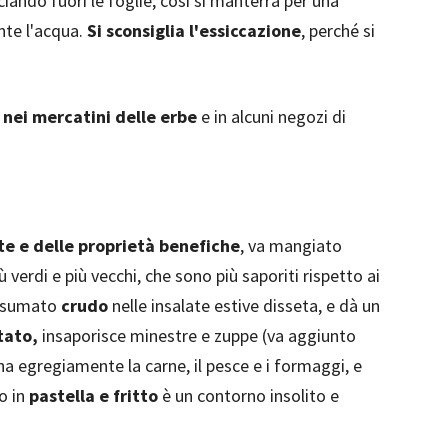
iando fuori le foglie; così si manterrà per una
nte l'acqua.
Si sconsiglia l'essiccazione
, perché si
nei mercatini delle erbe
e in alcuni negozi di
te e delle proprietà benefiche
, va mangiato
 verdi e più vecchi, che sono più saporiti rispetto ai
consumato
crudo
nelle insalate estive disseta, e dà un
tato,
insaporisce minestre e zuppe (va aggiunto
na egregiamente la carne, il pesce e i formaggi, e
to in
pastella e fritto
è un contorno insolito e