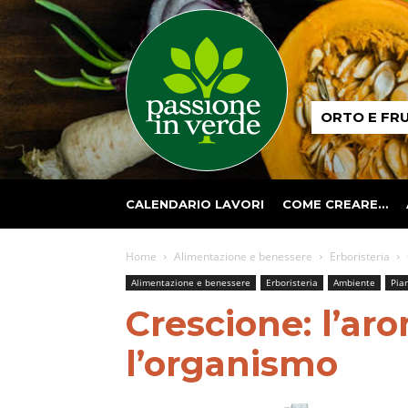
Passione
ORTO E FR
in
verde
CALENDARIO LAVORI
COME CREARE…
Home
Alimentazione e benessere
Erboristeria
Alimentazione e benessere
Erboristeria
Ambiente
Pia
Crescione: l’ar
l’organismo