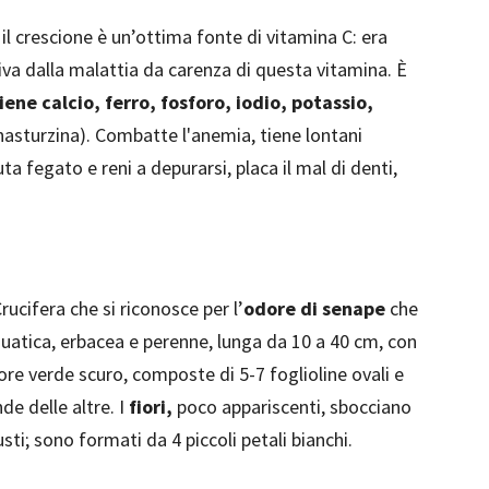
l crescione è un’ottima fonte di vitamina C: era
va dalla malattia da carenza di questa vitamina. È
iene calcio, ferro, fosforo, iodio, potassio,
nasturzina). Combatte l'anemia, tiene lontani
uta fegato e reni a depurarsi, placa il mal di denti,
Crucifera che si riconosce per l’
odore di senape
che
uatica, erbacea e perenne, lunga da 10 a 40 cm, con
ore verde scuro, composte di 5-7 foglioline ovali e
de delle altre. I
fiori,
poco appariscenti, sbocciano
usti; sono formati da 4 piccoli petali bianchi.