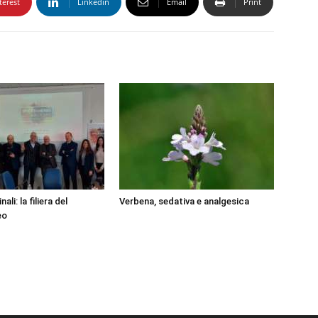
terest
Linkedin
Email
Print
ali: la filiera del
Verbena, sedativa e analgesica
eo