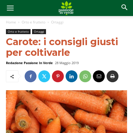
Home
Orto e frutteto
Ortaggi
Orto e frutteto
Ortaggi
Carote: i consigli giusti
per coltivarle
Redazione Passione In Verde
28 Maggio 2019