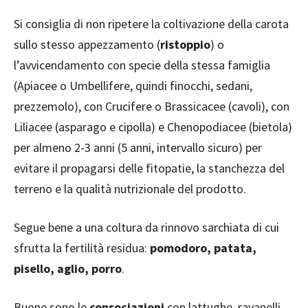
Si consiglia di non ripetere la coltivazione della carota
sullo stesso appezzamento (
ristoppio
) o
l’avvicendamento con specie della stessa famiglia
(Apiacee o Umbellifere, quindi finocchi, sedani,
prezzemolo), con Crucifere o Brassicacee (cavoli), con
Liliacee (asparago e cipolla) e Chenopodiacee (bietola)
per almeno 2-3 anni (5 anni, intervallo sicuro) per
evitare il propagarsi delle fitopatie, la stanchezza del
terreno e la qualità nutrizionale del prodotto.
Segue bene a una coltura da rinnovo sarchiata di cui
sfrutta la fertilità residua:
pomodoro, patata,
pisello, aglio, porro
.
Buone sono le
consociazioni
con lattughe, ravanelli,