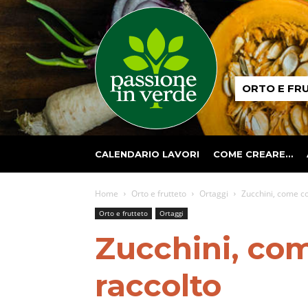
Passione
ORTO E FR
in
verde
CALENDARIO LAVORI
COME CREARE…
Home
Orto e frutteto
Ortaggi
Zucchini, come co
Orto e frutteto
Ortaggi
Zucchini, com
raccolto