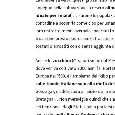
impegno nella coltivazione la resero
alim
ideale per i maiali
… Furono le popolazi
contadine a scoprirla come cibo per umani
loro ristretto menù invernale i panciuti fru
trovarono presto posto, senza trascurare 
tostati o arrostiti con o senza aggiunta 
Anche lo
zucchino
(
C. pepo
) viene dal Me
dove veniva coltivato 7000 anni fa. Portat
Europa nel ’500, è l’emblema del “cibo pe
sulle tavole italiane solo alla metà de
Gonzaga), e addirittura all’inizio e alla m
Bretagna… Non meraviglia quindi che sian
settentrionali degli Stati Uniti a portarsi
punto che
nella lingua Yankee si chiama