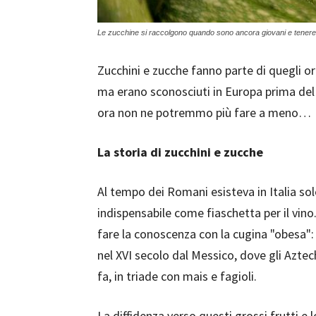
Le zucchine si raccolgono quando sono ancora giovani e tenere
Zucchini e zucche fanno parte di quegli 
ma erano sconosciuti in Europa prima del
ora non ne potremmo più fare a meno…
La storia di zucchini e zucche
Al tempo dei Romani esisteva in Italia sol
indispensabile come fiaschetta per il vin
fare la conoscenza con la cugina "obesa"
nel XVI secolo dal Messico, dove gli Aztec
fa, in triade con mais e fagioli.
La diffidenza verso questi grossi frutti e 