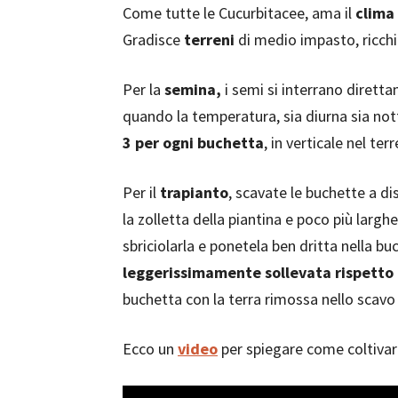
Come tutte le Cucurbitacee, ama il
clima
Gradisce
terreni
di medio impasto, ricchi
Per la
semina,
i semi si interrano diret
quando la temperatura, sia diurna sia not
3 per ogni buchetta
, in verticale nel ter
Per il
trapianto
, scavate le buchette a di
la zolletta della piantina e poco più largh
sbriciolarla e ponetela ben dritta nella b
leggerissimamente sollevata rispetto a
buchetta con la terra rimossa nello scavo
Ecco un
video
per spiegare come coltivare