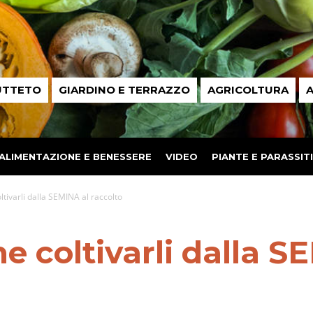
UTTETO
GIARDINO E TERRAZZO
AGRICOLTURA
A
ALIMENTAZIONE E BENESSERE
VIDEO
PIANTE E PARASSITI
ltivarli dalla SEMINA al raccolto
e coltivarli dalla S