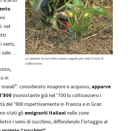
ento
oni
: nel
tti
i semi,
di sale…
Le piantine di zucchino vanno seguite per tutto il ciclo di
coltivazione.
ssico,
o in
r maiali”: considerato insapore e acquoso,
apparve
ll’800
(nonostante già nel ’700 lo coltivassero i
età del ’900 rispettivamente in Francia e in Gran
o stati gli
emigranti italiani
nelle zone
 dietro i semi di zucchino, diffondendo l’ortaggio al
 proprio “zucchini”.