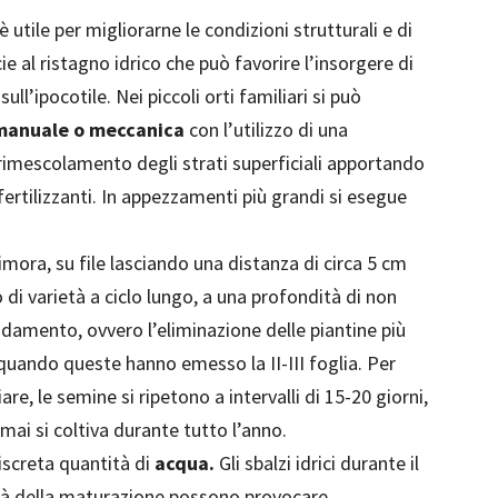
è utile per migliorarne le condizioni strutturali e di
ie al ristagno idrico che può favorire l’insorgere di
ull’ipocotile. Nei piccoli orti familiari si può
manuale o meccanica
con l’utilizzo di una
imescolamento degli strati superficiali apportando
rtilizzanti. In appezzamenti più grandi si esegue
mora, su file lasciando una distanza di circa 5 cm
 di varietà a ciclo lungo,
a una profondità di non
radamento, ovvero l’eliminazione delle piantine più
 quando queste hanno emesso la II-III foglia
.
Per
are, le semine si ripetono a intervalli di 15-20 giorni,
mai si coltiva durante tutto l’anno.
discreta quantità di
acqua.
Gli sbalzi idrici durante il
mità della maturazione possono provocare