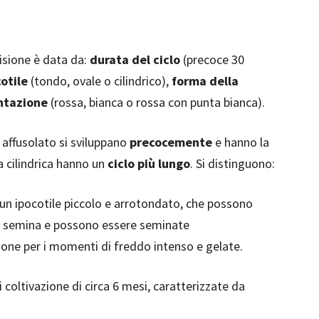
isione è data da:
durata del ciclo
(precoce 30
otile
(tondo, ovale o cilindrico),
forma della
ntazione
(rossa, bianca o rossa con punta bianca).
e affusolato si sviluppano
precocemente
e hanno la
a cilindrica hanno un
ciclo più lungo
. Si distinguono:
 un ipocotile piccolo e arrotondato, che possono
la semina e possono essere seminate
ione per i momenti di freddo intenso e gelate.
di coltivazione di circa 6 mesi, caratterizzate da