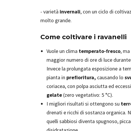
- varietà
invernali
, con un ciclo di coltiv
molto grande.
Come coltivare i ravanelli
Vuole un clima
temperato-fresco
, ma
maggior numero di ore di luce durante l
Invece la prolungata esposizione a te
pianta in
prefioritura,
causando lo
sv
coriacea, con polpa asciutta ed ecces
gelate
(zero vegetativo: 5 °C).
I migliori risultati si ottengono su
terr
drenati e ricchi di sostanza organica. N
quelli sabbiosi diventa spugnoso, picca
disidratazione.