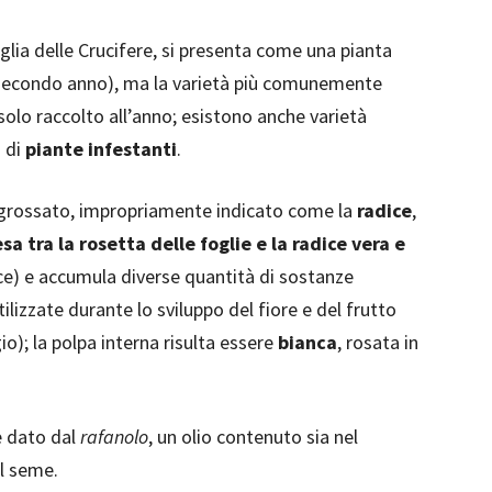
iglia delle Crucifere, si presenta come una pianta
el secondo anno), ma la varietà più comunemente
olo raccolto all’anno; esistono anche varietà
a di
piante infestanti
.
 ingrossato, impropriamente indicato come la
radice
,
a tra la rosetta delle foglie e la radice vera e
ice) e accumula diverse quantità di sostanze
lizzate durante lo sviluppo del fiore e del frutto
o); la polpa interna risulta essere
bianca
, rosata in
è dato dal
rafanolo
, un olio contenuto sia nel
el seme.