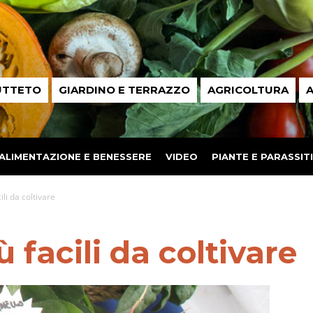
UTTETO
GIARDINO E TERRAZZO
AGRICOLTURA
A
ALIMENTAZIONE E BENESSERE
VIDEO
PIANTE E PARASSITI
cili da coltivare
ù facili da coltivare