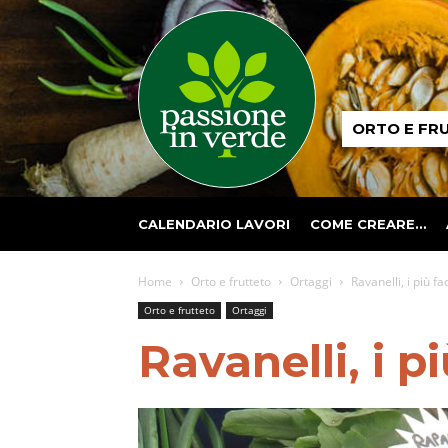
Passione
ORTO E FR
in
verde
CALENDARIO LAVORI
COME CREARE…
Home
Orto e frutteto
Ortaggi
Ravanelli, i più fa
Orto e frutteto
Ortaggi
Ravanelli, i pi