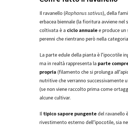
Il ravanello (
Raphanus sativus
), della fam
erbacea biennale (la fioritura avviene n
coltivata è a
ciclo annuale
e produce un s
perenni che rientrano però nella categori
La parte edule della pianta è l’ipocotile
ma in realtà rappresenta la
parte compres
propria
(filamento che si prolunga all’ap
nutritive che verranno successivamente uti
(se non viene raccolto prima come ortaggi
alcune cultivar.
Il
tipico sapore pungente
del ravanello 
rivestimento esterno dell’ipocotile, sia n