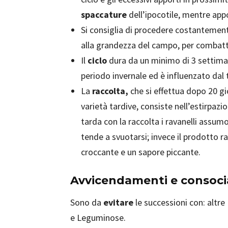
spaccature
dell’ipocotile, mentre appo
Si consiglia di procedere costantemen
alla grandezza del campo, per combatte
Il
ciclo
dura da un minimo di 3 settiman
periodo invernale ed è influenzato dal t
La
raccolta,
che si effettua dopo 20 gio
varietà tardive, consiste nell’estirpazi
tarda con la raccolta i ravanelli assum
tende a svuotarsi; invece il prodotto r
croccante e un sapore piccante.
Avvicendamenti e consoci
Sono da
evitare
le successioni con: altre
e Leguminose.