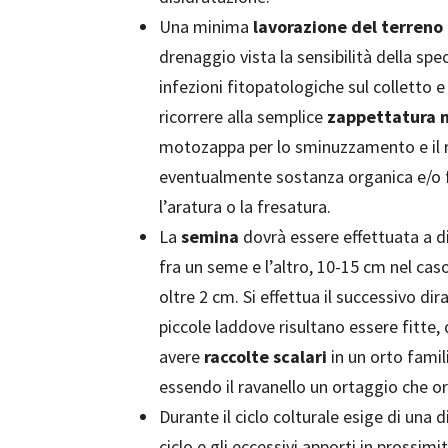
Una minima
lavorazione del terreno
drenaggio vista la sensibilità della spec
infezioni fitopatologiche sul colletto e s
ricorrere alla semplice
zappettatura 
motozappa per lo sminuzzamento e il r
eventualmente sostanza organica e/o fe
l’aratura o la fresatura.
La
semina
dovrà essere effettuata a di
fra un seme e l’altro, 10-15 cm nel caso
oltre 2 cm. Si effettua il successivo di
piccole laddove risultano essere fitte,
avere
raccolte scalari
in un orto famili
essendo il ravanello un ortaggio che or
Durante il ciclo colturale esige di una 
ciclo e gli eccessivi apporti in prossi