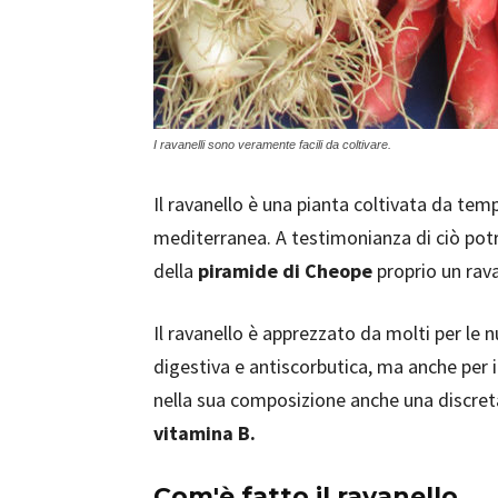
I ravanelli sono veramente facili da coltivare.
Il ravanello è una pianta coltivata da temp
mediterranea. A testimonianza di ciò potr
della
piramide di Cheope
proprio un rava
Il ravanello è apprezzato da molti per le 
digestiva e antiscorbutica, ma anche per i
nella sua composizione anche una discret
vitamina B.
Com'è fatto il ravanello