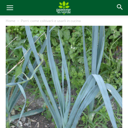
Home
Porri: come coltivarli e usarli in cucina