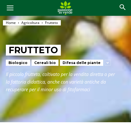
Home
Agricoltura
Frutteto
FRUTTETO
Biologico
Cereali bio
Difesa delle piante
Il piccolo frutteto, coltivato per la vendita diretta o per
la fattoria didattica, anche con varietà antiche da
recuperare per il minor uso di fitofarmaci