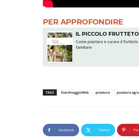
PER APPROFONDIRE
IL PICCOLO FRUTTET
Come piantare e curare il frutteto
familiare
TAGS
GiardinaggioWeb
potatura
potatura agr
Facebook
Twitter
Pin