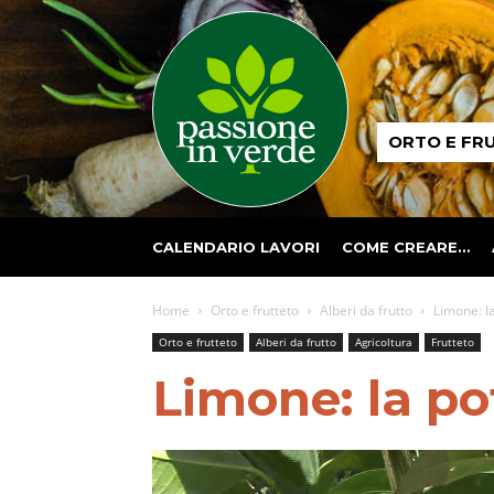
Passione
ORTO E FR
in
verde
CALENDARIO LAVORI
COME CREARE…
Home
Orto e frutteto
Alberi da frutto
Limone: l
Orto e frutteto
Alberi da frutto
Agricoltura
Frutteto
Limone: la po