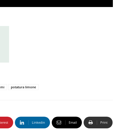
O
umi
potatura limone
terest
Linkedin
Email
Print