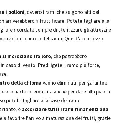
e i polloni
, ovvero i rami che salgono alti dal
n arriverebbero a fruttificare. Potete tagliare alla
gliare ricordate sempre di sterilizzare gli attrezzi e
non rovinino la buccia del ramo. Quest’accortezza
 si incrociano fra loro
, che potrebbero
n caso di vento. Prediligete il ramo più forte,
ase.
entro della chioma
vanno eliminati, per garantire
ne alla parte interna, ma anche per dare alla pianta
o potete tagliare alla base del ramo.
ortante, è
accorciare tutti i rami rimanenti alla
 e a favorire l’arrivo a maturazione dei frutti, grazie