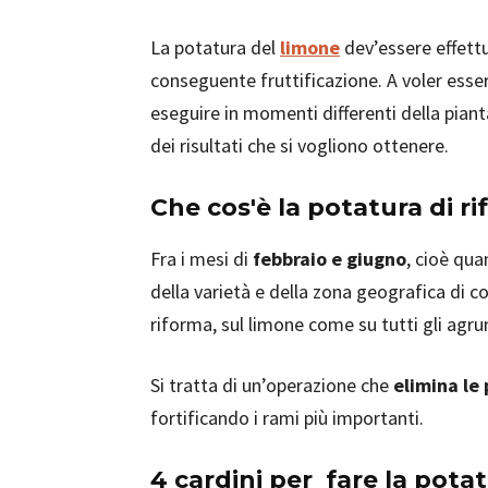
La potatura del
limone
dev’essere effett
conseguente fruttificazione. A voler esser
eseguire in momenti differenti della piant
dei risultati che si vogliono ottenere.
Che cos'è la potatura di r
Fra i mesi di
febbraio e giugno
, cioè qu
della varietà e della zona geografica di c
riforma, sul limone come su tutti gli agru
Si tratta di un’operazione che
elimina le 
fortificando i rami più importanti.
4 cardini per fare la potat