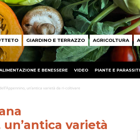
UTTETO
GIARDINO E TERRAZZO
AGRICOLTURA
A
ALIMENTAZIONE E BENESSERE
VIDEO
PIANTE E PARASSITI
l’Appennino, un’antica varietà da ri-coltivare
ana
 un’antica varietà