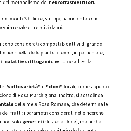
ne del metabolismo dei
neurotrasmettitori.
dei monti Sibillini e, su topi, hanno notato un
hemia renale e i relativi danni.
li sono considerati composti bioattivi di grande
 per quella delle piante: i fenoli, in particolare,
di malattie crittogamiche
come ad es. la
lte
"sottovarietà"
o
"cloni"
locali, come appunto
 clone di Rosa Marchigiana. Inoltre, si sottolinea
entale
della mela Rosa Romana, che determina le
i dei frutti: i parametri considerati nelle ricerche
ri non solo
genetici
(cluster e clone), ma anche
ine, stato nutrizionale e sanitario della pianta,