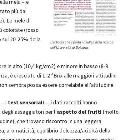
della mela – e
zato più dal
e). Le mele di
ù colorate (rosso
so sul 20-25% della
L'articolo che riporta i risultati della ricerca
dell'Università di Bologna.
e in alto (10,4 kg/cm2) e minore in basso (8-9
a, è cresciuto di 1-2 °Brix alle maggiori altitudini.
 non sembra possa essere correlabile all’altitudine.
 – i
test sensoriali
–, i dati raccolti hanno
 degli assaggiatori per l’
aspetto dei frutti
(molto
itudine), che trovano riscontro in una leggera
, aromaticità, equilibrio dolcezza/acidità della
comunque in presenza di butteratura amara, cioè il