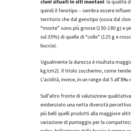
cloni situati in siti montani
: la qualità 
quindi il fenotipo – sembra essere influen
territorio che dal genotipo (ossia dal clon
“monte” sono più grosse (150-180 g) e pi
sul 35%) di quelle di “colle” (125 g e ros
buccia).
Ugualmente la durezza è risultata maggior
kg/cm2). Il titolo zuccherino, come tendenz
L’acidità, invece, in un range dal 5 all’8‰
Sull’altro fronte di valutazione qualitativa
evidenziato una netta diversità percettiva
più belli quelli prodotti alla maggiore alt
variazione di punteggio per la compattezza
polpa, brillantezza della buccia (sempre 