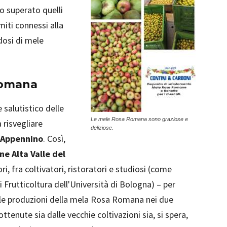
o superato quelli
iti connessi alla
osi di mele
 Romana
 salutistico delle
Le mele Rosa Romana sono graziose e
 risvegliare
deliziose.
’Appennino
. Così,
ne Alta Valle del
i, fra coltivatori, ristoratori e studiosi (come
 Frutticoltura dell'Università di Bologna) – per
 le produzioni della mela Rosa Romana nei due
ttenute sia dalle vecchie coltivazioni sia, si spera,