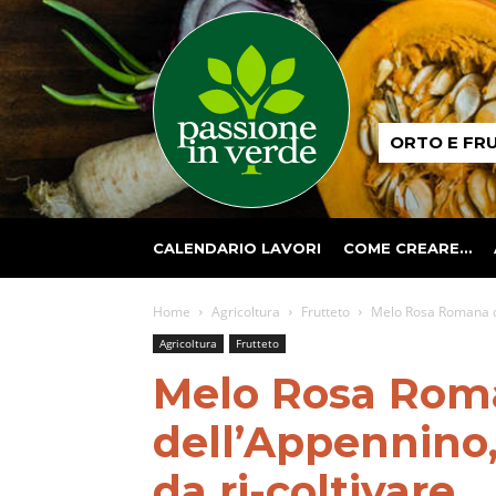
Passione
ORTO E FR
in
verde
CALENDARIO LAVORI
COME CREARE…
Home
Agricoltura
Frutteto
Melo Rosa Romana del
Agricoltura
Frutteto
Melo Rosa Rom
dell’Appennino,
da ri-coltivare