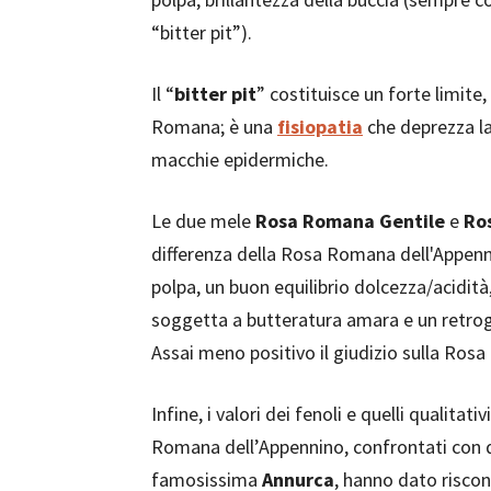
“bitter pit”).
Il “
bitter pit
” costituisce un forte limite,
Romana; è una
fisiopatia
che deprezza la
macchie epidermiche.
Le due mele
Rosa Romana Gentile
e
Ro
differenza della Rosa Romana dell'Appenni
polpa, un buon equilibrio dolcezza/acidit
soggetta a butteratura amara e un retro
Assai meno positivo il giudizio sulla Rosa
Infine, i valori dei fenoli e quelli qualitat
Romana dell’Appennino, confrontati con qu
famosissima
Annurca
, hanno dato riscon