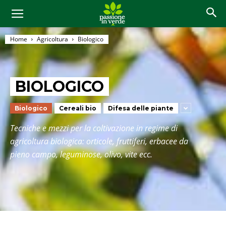
Home
Agricoltura
Biologico
BIOLOGICO
Biologico
Cereali bio
Difesa delle piante
Tecniche e mezzi per la coltivazione in regime di
agricoltura biologica: orticole, fruttiferi, erbacee da
pieno campo, leguminose, olivo, vite ecc.