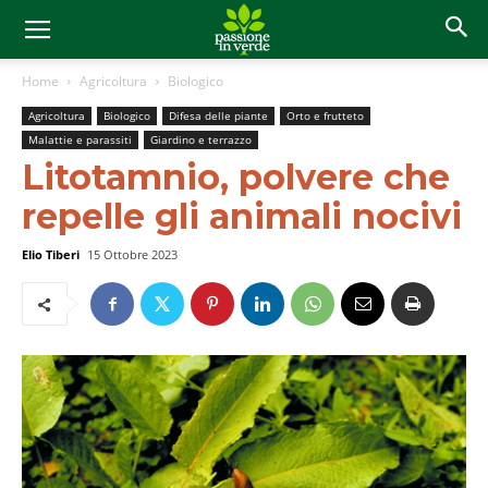
Home
Agricoltura
Biologico
Agricoltura
Biologico
Difesa delle piante
Orto e frutteto
Malattie e parassiti
Giardino e terrazzo
Litotamnio, polvere che
repelle gli animali nocivi
Elio Tiberi
15 Ottobre 2023