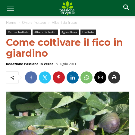
Home
Orto e frutteto
Alberi da frutto
Orto e frutteto
Alberi da frutto
Agricoltura
Frutteto
Come coltivare il fico in
giardino
Redazione Passione In Verde
8 Luglio 2011