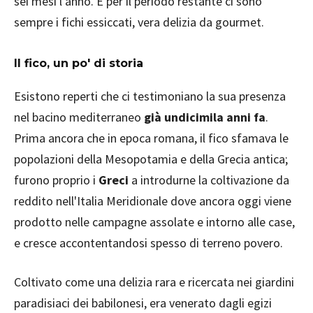
sei mesi l’anno. E per il periodo restante ci sono
sempre i fichi essiccati, vera delizia da gourmet.
Il fico, un po' di storia
Esistono reperti che ci testimoniano la sua presenza
nel bacino mediterraneo
già undicimila anni fa
.
Prima ancora che in epoca romana, il fico sfamava le
popolazioni della Mesopotamia e della Grecia antica;
furono proprio i
Greci
a introdurne la coltivazione da
reddito nell'Italia Meridionale dove ancora oggi viene
prodotto nelle campagne assolate e intorno alle case,
e cresce accontentandosi spesso di terreno povero.
Coltivato come una delizia rara e ricercata nei giardini
paradisiaci dei babilonesi, era venerato dagli egizi