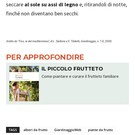
seccare
al sole su assi di legno
e, ritirandoli di notte,
finché non diventano ben secchi.
(tratto da “Fico, re del mediterraneo”, di L. Stellone e E. Tibiletti, Giardinaggio, n. 7-8, 2009)
PER APPROFONDIRE
IL PICCOLO FRUTTETO
Come piantare e curare il frutteto familiare
TAGS
alberi da frutto
GiardinaggioWeb
piante da frutto