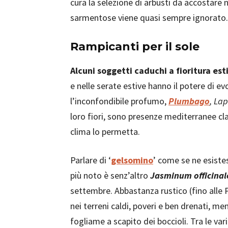
cura la selezione di arbusti da accostare n
sarmentose viene quasi sempre ignorato.
Rampicanti per il sole
Alcuni soggetti caduchi a fioritura est
e nelle serate estive hanno il potere di 
l’inconfondibile profumo,
Plumbago
, La
loro fiori, sono presenze mediterranee cl
clima lo permetta.
Parlare di ‘
gelsomino
’ come se ne esiste
più noto è senz’altro
Jasminum officinal
settembre. Abbastanza rustico (fino alle P
nei terreni caldi, poveri e ben drenati, 
fogliame a scapito dei boccioli. Tra le va