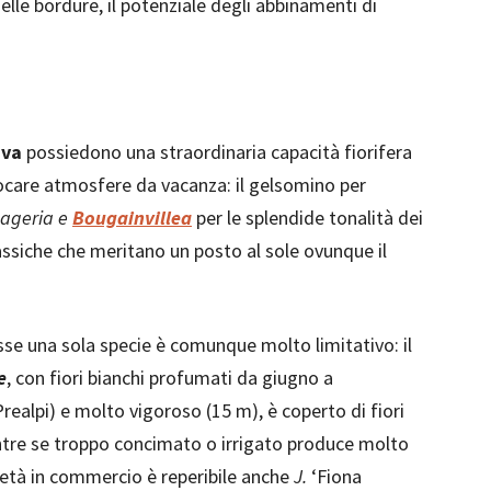
elle bordure, il potenziale degli abbinamenti di
iva
possiedono una straordinaria capacità fiorifera
evocare atmosfere da vacanza: il gelsomino per
pageria e
Bougainvillea
per le splendide tonalità dei
assiche che meritano un posto al sole ovunque il
sse una sola specie è comunque molto limitativo: il
e
, con fiori bianchi profumati da giugno a
realpi) e molto vigoroso (15 m), è coperto di fiori
mentre se troppo concimato o irrigato produce molto
rietà in commercio è reperibile anche
J.
‘Fiona