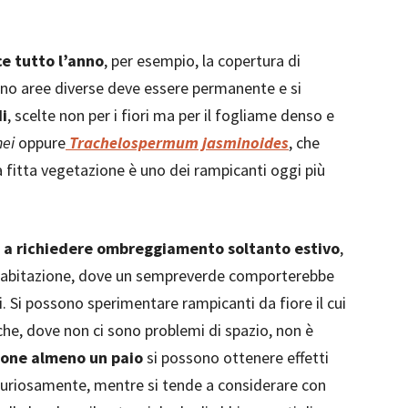
e tutto l’anno
, per esempio, la copertura di
ano aree diverse deve essere permanente e si
i
, scelte non per i fiori ma per il fogliame denso e
nei
oppure
Trachelospermum jasminoides
, che
la fitta vegetazione è uno dei rampicanti oggi più
o a richiedere ombreggiamento soltanto estivo
,
ll’abitazione, dove un sempreverde comporterebbe
i. Si possono sperimentare rampicanti da fiore il cui
he, dove non ci sono problemi di spazio, non è
one almeno un paio
si possono ottenere effetti
. Curiosamente, mentre si tende a considerare con