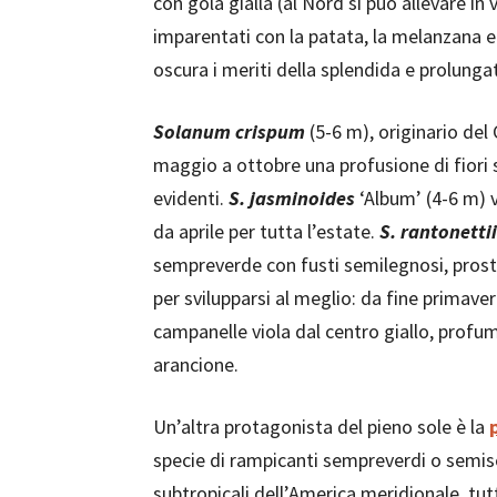
con gola gialla (al Nord si può allevare in
imparentati con la patata, la melanzana e
oscura i meriti della splendida e prolungat
Solanum crispum
(5-6 m), originario del
maggio a ottobre una profusione di fiori 
evidenti.
S. jasminoides
‘Album’ (4-6 m) v
da aprile per tutta l’estate.
S. rantonettii
sempreverde con fusti semilegnosi, prost
per svilupparsi al meglio: da fine primaver
campanelle viola dal centro giallo, profu
arancione.
Un’altra protagonista del pieno sole è la
specie di rampicanti sempreverdi o semis
subtropicali dell’America meridionale, tut