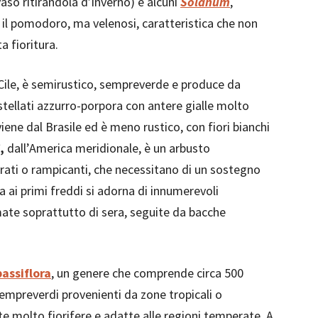
 vaso ritirandola d’inverno) e alcuni
Solanum
,
 il pomodoro, ma velenosi, caratteristica che non
a fioritura.
 Cile, è semirustico, sempreverde e produce da
stellati azzurro-porpora con antere gialle molto
iene dal Brasile ed è meno rustico, con fiori bianchi
,
dall’America meridionale, è un arbusto
rati o rampicanti, che necessitano di un sostegno
a ai primi freddi si adorna di innumerevoli
mate soprattutto di sera, seguite da bacche
passiflora
, un genere che comprende circa 500
empreverdi provenienti da zone tropicali o
te molto fiorifere e adatte alle regioni temperate. A