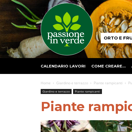
Passione
ORTO E FR
in
verde
CALENDARIO LAVORI
COME CREARE…
Home
Giardino e terrazzo
Piante rampicanti
Pi
Giardino e terrazzo
Piante rampicanti
Piante rampica