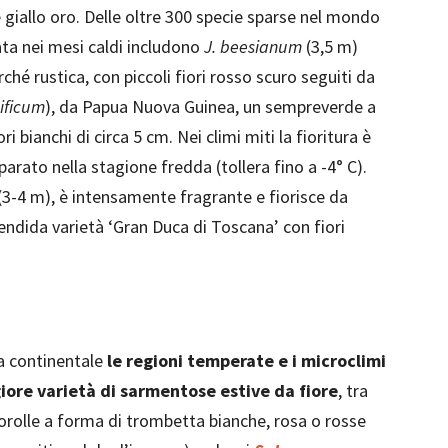
 giallo oro. Delle oltre 300 specie sparse nel mondo
mata nei mesi caldi includono
J. beesianum
(3,5 m)
ché rustica, con piccoli fiori rosso scuro seguiti da
ificum
), da Papua Nuova Guinea, un sempreverde a
bianchi di circa 5 cm. Nei climi miti la fioritura è
parato nella stagione fredda (tollera fino a -4° C).
 (3-4 m), è intensamente fragrante e fiorisce da
lendida varietà ‘Gran Duca di Toscana’ con fiori
a continentale
le regioni temperate e i microclimi
iore varietà di sarmentose estive da fiore
, tra
corolle a forma di trombetta bianche, rosa o rosse