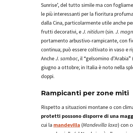
Sunrise’, del tutto simile ma con fogliame
le più interessanti per la fioritura profu
dalla Cina, particolarmente utile anche per
frutti decorativi, e
J. nitidum
(sin.
J. magn
portamento arbustivo-rampicante, con fiori 
continua; può essere coltivato in vaso e ri
Anche
J. sambac
, il “gelsomino d’Arabia”
giugno a ottobre; in Italia è noto nella sp
doppi.
Rampicanti per zone miti
Rispetto a situazioni montane o con clim
protetti possono disporre di una magg
cui la
mandevilla
(
Mandevilla laxa
) con 