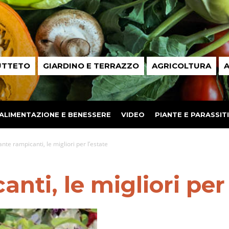
UTTETO
GIARDINO E TERRAZZO
AGRICOLTURA
A
ALIMENTAZIONE E BENESSERE
VIDEO
PIANTE E PARASSITI
ante rampicanti, le migliori per l’estate
nti, le migliori per 