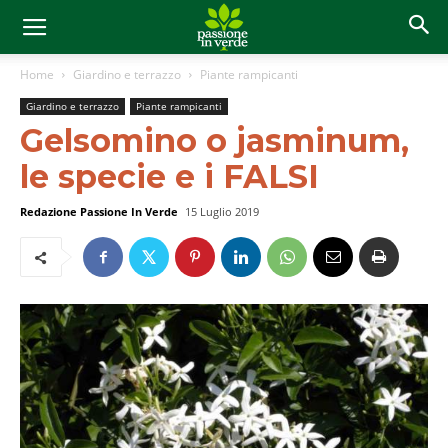
Home
Giardino e terrazzo
Piante rampicanti
Giardino e terrazzo
Piante rampicanti
Gelsomino o jasminum,
le specie e i FALSI
Redazione Passione In Verde
15 Luglio 2019