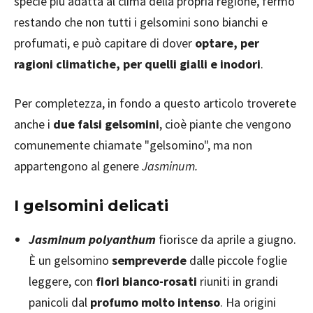
specie più adatta al clima della propria regione, fermo
restando che non tutti i gelsomini sono bianchi e
profumati, e può capitare di dover
optare, per
ragioni climatiche, per quelli gialli e inodori
.
Per completezza, in fondo a questo articolo troverete
anche i
due falsi gelsomini
, cioè piante che vengono
comunemente chiamate "gelsomino", ma non
appartengono al genere
Jasminum.
I gelsomini delicati
Jasminum polyanthum
fiorisce da aprile a giugno.
È un gelsomino
sempreverde
dalle piccole foglie
leggere, con
fiori bianco-rosati
riuniti in grandi
panicoli dal
profumo molto intenso
. Ha origini