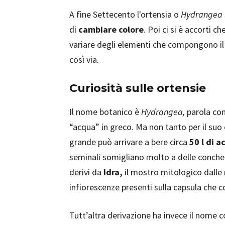
A fine Settecento l'ortensia o
Hydrangea
di
cambiare colore
. Poi ci si è accorti ch
variare degli elementi che compongono il ter
così via.
Curiosità sulle ortensie
Il nome botanico è
Hydrangea,
parola com
“acqua” in greco. Ma non tanto per il suo
grande può arrivare a bere circa
50 l di a
seminali somigliano molto a delle conche
derivi da
Idra,
il mostro mitologico dalle 
infiorescenze presenti sulla capsula che c
Tutt’altra derivazione ha invece il nome