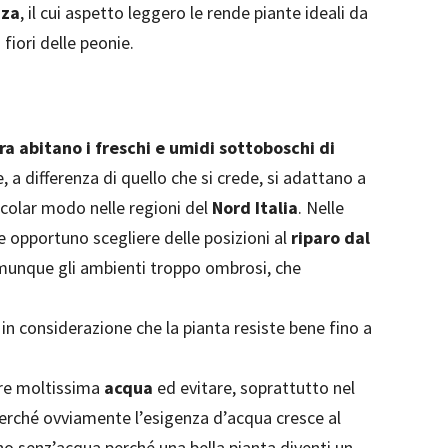
zza
, il cui aspetto leggero le rende piante ideali da
 fiori delle peonie.
ra abitano i freschi e umidi sottoboschi di
ce, a differenza di quello che si crede, si adattano a
ticolar modo nelle regioni del
Nord Italia
. Nelle
e opportuno scegliere delle posizioni al
riparo dal
munque gli ambienti troppo ombrosi, che
in considerazione che la pianta resiste bene fino a
are moltissima
acqua
ed evitare, soprattutto nel
, perché ovviamente l’esigenza d’acqua cresce al
no senz’acqua perché una bella pianta diventi un