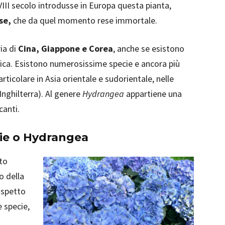
III secolo introdusse in Europa questa pianta,
se,
che da quel momento rese immortale.
ia di
Cina, Giappone e Corea
, anche se esistono
rica. Esistono numerosissime specie e ancora più
particolare in Asia orientale e sudorientale, nelle
Inghilterra). Al genere
Hydrangea
appartiene una
canti.
sie o Hydrangea
tto
vo della
’aspetto
e specie,