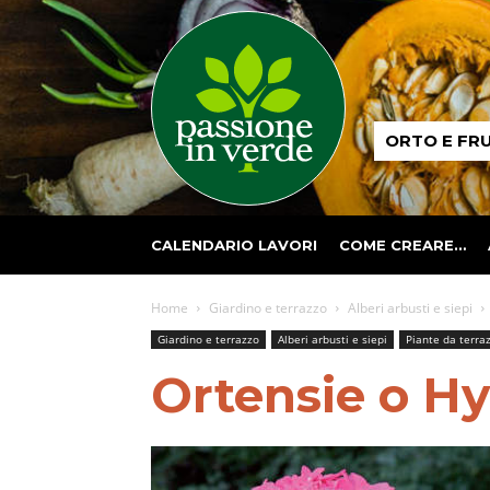
Passione
ORTO E FR
in
verde
CALENDARIO LAVORI
COME CREARE…
Home
Giardino e terrazzo
Alberi arbusti e siepi
Giardino e terrazzo
Alberi arbusti e siepi
Piante da terra
Ortensie o Hy