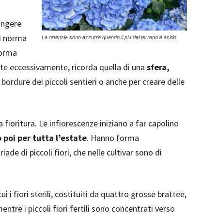
ungere
di norma
Le ortensie sono azzurre quando il pH del terreno è acido.
forma
e eccessivamente, ricorda quella di una
sfera,
bordure dei piccoli sentieri o anche per creare delle
la fioritura. Le infiorescenze iniziano a far capolino
poi per tutta l’estate
. Hanno forma
de di piccoli fiori, che nelle cultivar sono di
 cui i fiori sterili, costituiti da quattro grosse brattee,
entre i piccoli fiori fertili sono concentrati verso