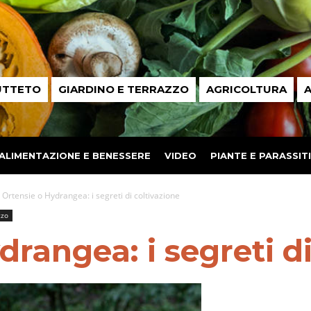
UTTETO
GIARDINO E TERRAZZO
AGRICOLTURA
A
ALIMENTAZIONE E BENESSERE
VIDEO
PIANTE E PARASSITI
Ortensie o Hydrangea: i segreti di coltivazione
zzo
drangea: i segreti di