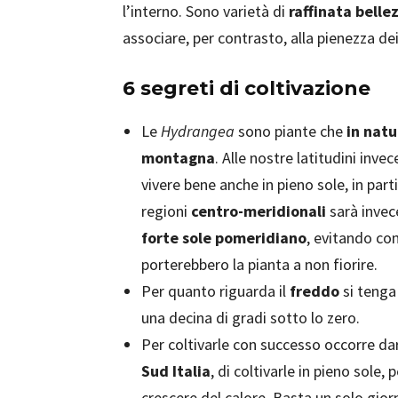
l’interno. Sono varietà di
raffinata belle
associare, per contrasto, alla pienezza dei
6 segreti di coltivazione
Le
Hydrangea
sono piante che
in natu
montagna
. Alle nostre latitudini inve
vivere bene anche in pieno sole, in par
regioni
centro-meridionali
sarà invec
forte sole pomeridiano
, evitando co
porterebbero la pianta a non fiorire.
Per quanto riguarda il
freddo
si tenga 
una decina di gradi sotto lo zero.
Per coltivarle con successo occorre d
Sud Italia
, di coltivarle in pieno sole
crescere del calore. Basta un solo gior