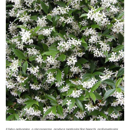
Il falso gelsomino, o rincospermo, produce tantissimi fiori bianchi, profumatissimi.