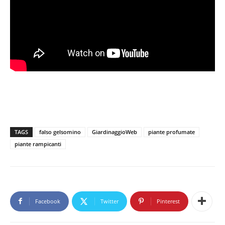
TAGS
falso gelsomino
GiardinaggioWeb
piante profumate
piante rampicanti
Facebook
Twitter
Pinterest