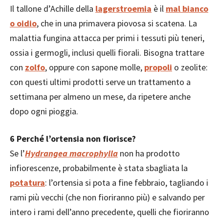
Il tallone d’Achille della
lagerstroemia
è il
mal bianco
o oidio
, che in una primavera piovosa si scatena. La
malattia fungina attacca per primi i tessuti più teneri,
ossia i germogli, inclusi quelli fiorali. Bisogna trattare
con
zolfo
, oppure con sapone molle,
propoli
o zeolite:
con questi ultimi prodotti serve un trattamento a
settimana per almeno un mese, da ripetere anche
dopo ogni pioggia.
6 Perché l’ortensia non fiorisce?
Se l’
Hydrangea macrophylla
non ha prodotto
infiorescenze, probabilmente è stata sbagliata la
potatura
: l’ortensia si pota a fine febbraio, tagliando i
rami più vecchi (che non fioriranno più) e salvando per
intero i rami dell’anno precedente, quelli che fioriranno