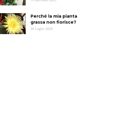
Perché la mia pianta
grassa non fiorisce?
26 Luglio 2020