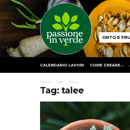
Passione
ORTO E FR
in
verde
CALENDARIO LAVORI
COME CREARE…
Home
Tags
Talee
Tag: talee