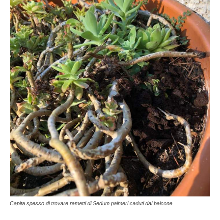
Capita spesso di trovare rametti di Sedum palmeri caduti dal balcone.