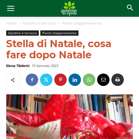
Home
Giardino e terrazzo
Piante d'appartamento
Giardino e terrazzo
Piante d'appartamento
Stella di Natale, cosa
fare dopo Natale
Elena Tibiletti
10 Gennaio 2023