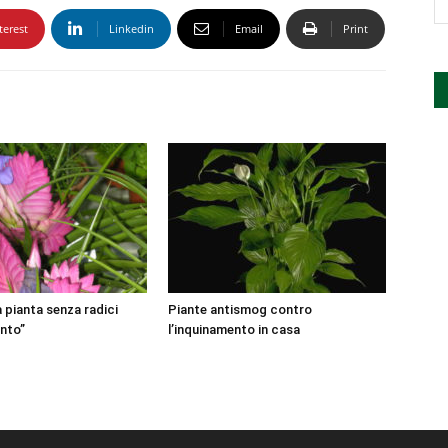
terest
Linkedin
Email
Print
la pianta senza radici
Piante antismog contro
ento”
l’inquinamento in casa