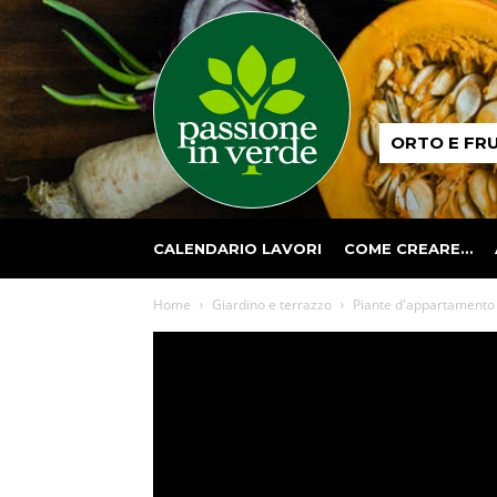
Passione
ORTO E FR
in
verde
CALENDARIO LAVORI
COME CREARE…
Home
Giardino e terrazzo
Piante d'appartamento