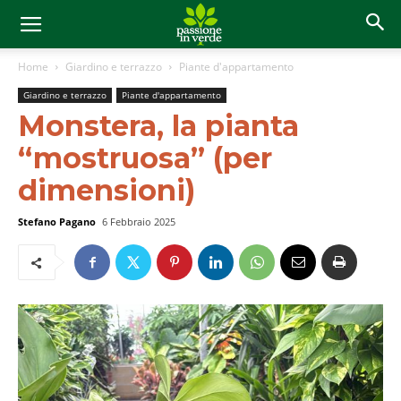
Home
Giardino e terrazzo
Piante d'appartamento
Giardino e terrazzo
Piante d'appartamento
Monstera, la pianta
“mostruosa” (per
dimensioni)
Stefano Pagano
6 Febbraio 2025