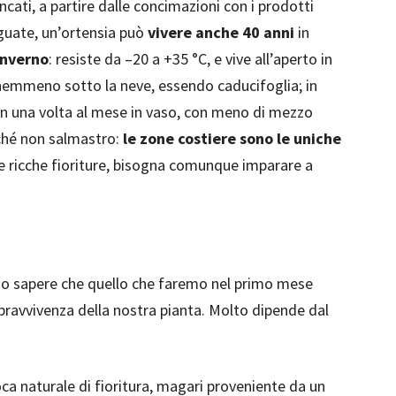
ncati, a partire dalle concimazioni con i prodotti
eguate, un’ortensia può
vivere anche 40 anni
in
inverno
: resiste da –20 a +35 °C, e vive all’aperto in
 nemmeno sotto la neve, essendo caducifoglia; in
on una volta al mese in vaso, con meno di mezzo
urché non salmastro:
le zone costiere sono le uniche
re ricche fioriture, bisogna comunque imparare a
 sapere che quello che faremo nel primo mese
pravvivenza della nostra pianta. Molto dipende dal
ca naturale di fioritura, magari proveniente da un