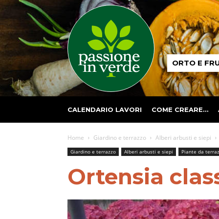
Passione
ORTO E FR
in
verde
CALENDARIO LAVORI
COME CREARE…
Home
Giardino e terrazzo
Alberi arbusti e siepi
Giardino e terrazzo
Alberi arbusti e siepi
Piante da terra
Ortensia clas