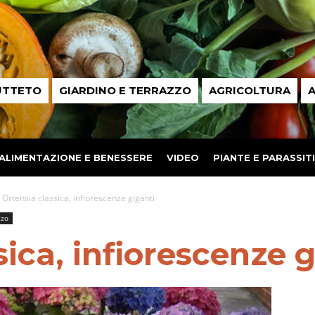
UTTETO
GIARDINO E TERRAZZO
AGRICOLTURA
A
ALIMENTAZIONE E BENESSERE
VIDEO
PIANTE E PARASSITI
Ortensia classica, infiorescenze giganti
zzo
sica, infiorescenze 