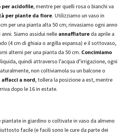
 per acidofile
, mentre per quelli rosa o bianchi va
tà per piante da fiore
. Utilizziamo un vaso in
30 cm per una pianta alta 50 cm; rinvasiamo ogni anno
3 anni. Siamo assidui nelle
annaffiature
da aprile a
o (4 cm di ghiaia o argilla espansa) e il sottovaso,
orni alterni per una pianta da 50 cm.
Concimiamo
liquida, quindi attraverso l’acqua d’irrigazione, ogni
 Naturalmente, non coltiviamola su un balcone o
n
affacci a nord
, tollera la posizione a est, mentre
rriva dopo le 16 in estate.
è piantate in giardino o coltivate in vaso da almeno
uttosto facile (e facili sono le cure da parte dei