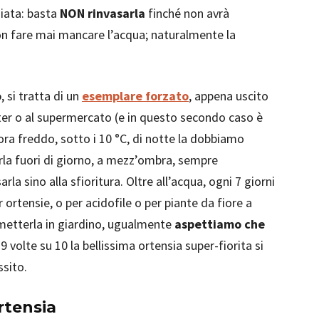
giata: basta
NON rinvasarla
finché non avrà
non fare mai mancare l’acqua; naturalmente la
o
, si tratta di un
esemplare forzato
, appena uscito
ter o al supermercato (e in questo secondo caso è
ra freddo, sotto i 10 °C, di notte la dobbiamo
erla fuori di giorno, a mezz’ombra, sempre
la sino alla sfioritura. Oltre all’acqua, ogni 7 giorni
rtensie, o per acidofile o per piante da fiore a
 metterla in giardino, ugualmente
aspettiamo che
9 volte su 10 la bellissima ortensia super-fiorita si
ssito.
rtensia