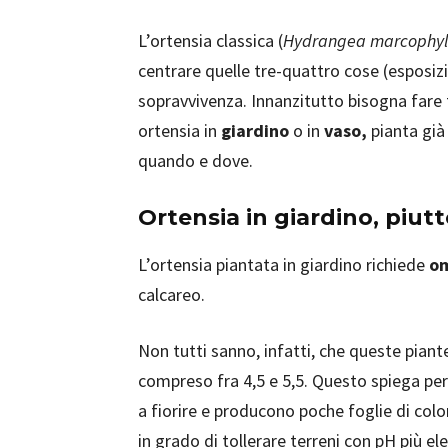
L’ortensia classica (
Hydrangea marcophyl
centrare quelle tre-quattro cose (esposizi
sopravvivenza. Innanzitutto bisogna fare t
ortensia in
giardino
o in
vaso,
pianta già
quando e dove.
Ortensia in giardino, piutt
L’ortensia piantata in giardino richiede
om
calcareo.
Non tutti sanno, infatti, che queste piant
compreso fra 4,5 e 5,5. Questo spiega per
a fiorire e producono poche foglie di colo
in grado di tollerare terreni con pH più el