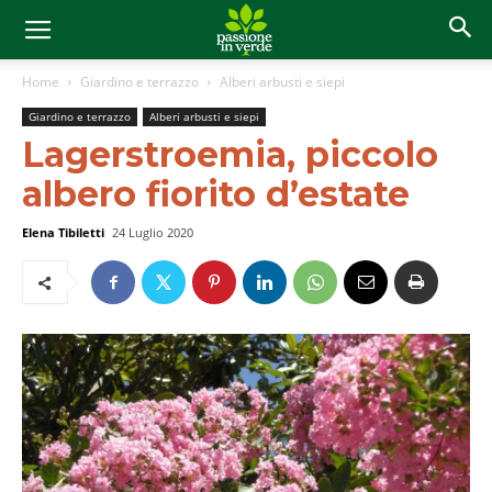
Home
Giardino e terrazzo
Alberi arbusti e siepi
Giardino e terrazzo
Alberi arbusti e siepi
Lagerstroemia, piccolo
albero fiorito d’estate
Elena Tibiletti
24 Luglio 2020