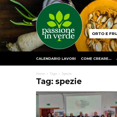
Passione
ORTO E FR
in
verde
CALENDARIO LAVORI
COME CREARE…
Home
Tags
Spezie
Tag: spezie