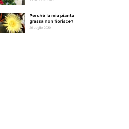
Perché la mia pianta
grassa non fiorisce?
26 Luglio 2020