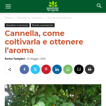
Home
Giardino e terrazzo
Piante aromatiche
Giardino e terrazzo
Piante aromatiche
Cannella, come
coltivarla e ottenere
l’aroma
Enrica Tampieri
25 Maggio 2020