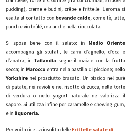
ciambelle, torte e crostate (fra cui crumble, strudel e
pudding), creme e budini, crêpe e frittelle. L'aroma si
esalta al contatto con
bevande calde
, come tè, latte,
punch e vin brûlé, ma anche nella cioccolata.
Si sposa bene con il salato: in
Medio Oriente
accompagna gli stufati, le carni d'agnello, d'oca e
d'anatra; in
Tailandia
segue il maiale con la frutta
secca; in
Marocco
entra nella pastilla di piccione; nello
Yorkshire
nel prosciutto brasato. Un pizzico nel purè
di patate, nei ravioli e nel risotto di zucca, nelle torte
di verdura o nello yogurt naturale ne valorizza il
sapore. Si utilizza infine per caramelle e chewing-gum,
e in
liquoreria.
Per voi la ricetta insolita delle
Frittelle salate di