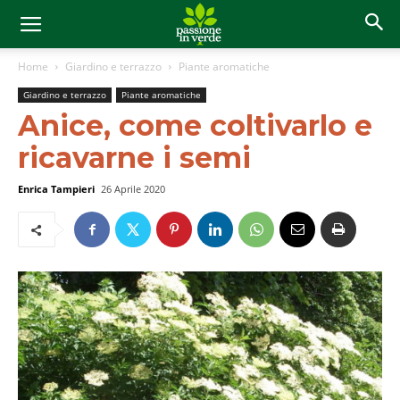
Home
Giardino e terrazzo
Piante aromatiche
Giardino e terrazzo
Piante aromatiche
Anice, come coltivarlo e
ricavarne i semi
Enrica Tampieri
26 Aprile 2020