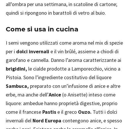
all’ombra per una settimana, in scatoline di cartone;
quindi si ripongono in barattoli di vetro al buio.
Come si usa in cucina
I semi vengono utilizzati come aroma nel mix di spezie
per i
dolci invernali
e il vin brûlé, assieme a chiodi di
garofano e cannella. Danno l’aroma caratterizzante ai
brigidini,
le cialde prodotte a Lamporecchio, vicino a
Pistoia. Sono l’ingrediente costitutivo del liquore
Sambuca,
preparato con un’infusione di anice e altre
erbe, ma anche dell’
Anice
(o Anisette) inteso come
liquore: ambedue hanno proprietà digestive, proprio
come il francese
Pastis
e il greco
Ouzo.
Tutti i dolci
invernali del
Nord Europa
contengono anice, e spesso