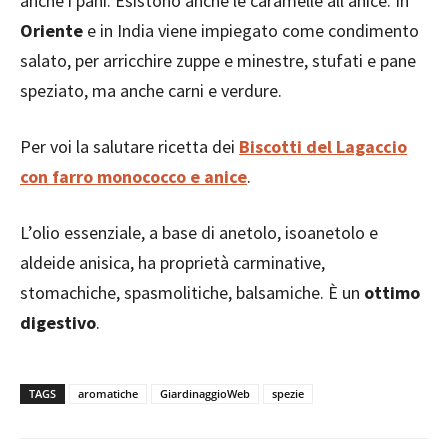
anche i pani. Esistono anche le caramelle all’anice. In
Oriente
e in India viene impiegato come condimento
salato, per arricchire zuppe e minestre, stufati e pane
speziato, ma anche carni e verdure.
Per voi la salutare ricetta dei
Biscotti del Lagaccio
con farro monococco e anice
.
L’olio essenziale, a base di anetolo, isoanetolo e
aldeide anisica, ha proprietà carminative,
stomachiche, spasmolitiche, balsamiche. È un
ottimo
digestivo
.
TAGS
aromatiche
GiardinaggioWeb
spezie