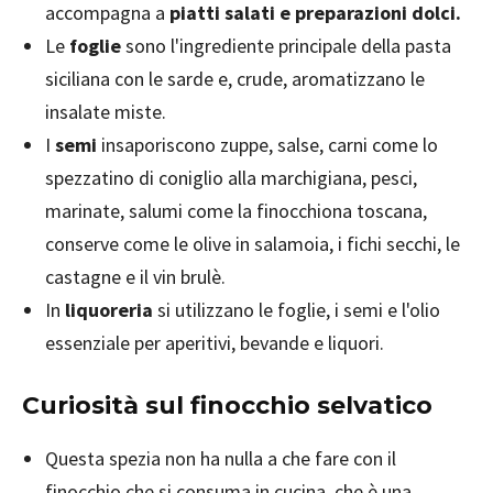
accompagna a
piatti salati e preparazioni dolci.
Le
foglie
sono l'ingrediente principale della pasta
siciliana con le sarde e, crude, aromatizzano le
insalate miste.
I
semi
insaporiscono zuppe, salse, carni come lo
spezzatino di coniglio alla marchigiana, pesci,
marinate, salumi come la finocchiona toscana,
conserve come le olive in salamoia, i fichi secchi, le
castagne e il vin brulè.
In
liquoreria
si utilizzano le foglie, i semi e l'olio
essenziale per aperitivi, bevande e liquori.
Curiosità sul finocchio selvatico
Questa spezia non ha nulla a che fare con il
finocchio che si consuma in cucina, che è una