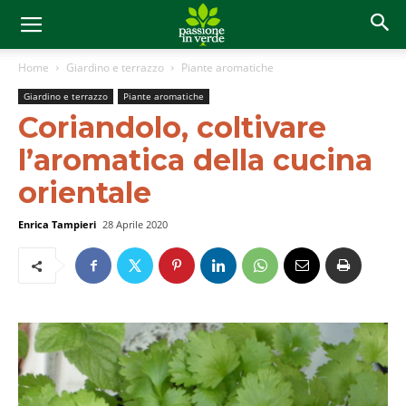
Home
Giardino e terrazzo
Piante aromatiche
Giardino e terrazzo
Piante aromatiche
Coriandolo, coltivare
l’aromatica della cucina
orientale
Enrica Tampieri
28 Aprile 2020