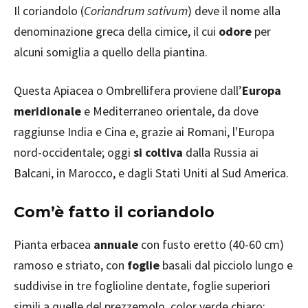
Il coriandolo (
Coriandrum sativum
) deve il nome alla
denominazione greca della cimice, il cui
odore
per
alcuni somiglia a quello della piantina.
Questa Apiacea o Ombrellifera proviene dall’
Europa
meridionale
e Mediterraneo orientale, da dove
raggiunse India e Cina e, grazie ai Romani, l'Europa
nord-occidentale; oggi
si coltiva
dalla Russia ai
Balcani, in Marocco, e dagli Stati Uniti al Sud America.
Com’è fatto il coriandolo
Pianta erbacea
annuale
con fusto eretto (40-60 cm)
ramoso e striato, con
foglie
basali dal picciolo lungo e
suddivise in tre foglioline dentate, foglie superiori
simili a quelle del prezzemolo, color verde chiaro;