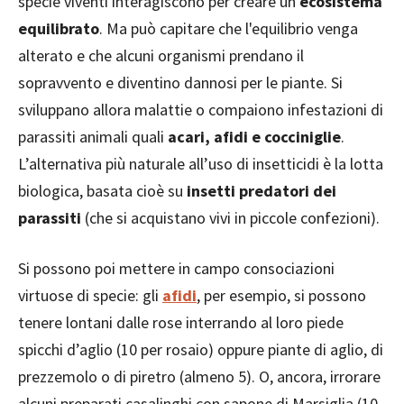
specie viventi interagiscono per creare un
ecosistema
equilibrato
. Ma può capitare che l'equilibrio venga
alterato e che alcuni organismi prendano il
sopravvento e diventino dannosi per le piante. Si
sviluppano allora malattie o compaiono infestazioni di
parassiti animali quali
acari, afidi e cocciniglie
.
L’alternativa più naturale all’uso di insetticidi è la lotta
biologica, basata cioè su
insetti predatori dei
parassiti
(che si acquistano vivi in piccole confezioni).
Si possono poi mettere in campo consociazioni
virtuose di specie: gli
afidi
, per esempio, si possono
tenere lontani dalle rose interrando al loro piede
spicchi d’aglio (10 per rosaio) oppure piante di aglio, di
prezzemolo o di piretro (almeno 5). O, ancora, irrorare
alcuni preparati casalinghi con sapone di Marsiglia (10