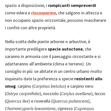
spazio a disposizione, i
rampicanti sempreverdi
come edera e
rincospermo
, che salgono in altezza e
non occupano spazio orizzontale, possono mascherare
i confini con altre proprietà.
Nella scelta delle piante arboree o arbustive, è
importante prediligere
specie autoctone
, che
saranno in armonia con il paesaggio circostante e si
adatteranno all’ambiente (clima e terreno). Un
consiglio in più: se abitate in un centro urbano molto
inquinato date la preferenza a specie
resistenti allo
smog
: carpino (
Carpinus betulus
) e carpino nero
(
Ostrya carpinifolia
), nocciolo (
Corylus avellana
), leccio
(
Quercus ilex
) e roverella (
Quercus pubescens
),
Chamaecyparis lawsoniana
, cipresso (
Cupressus