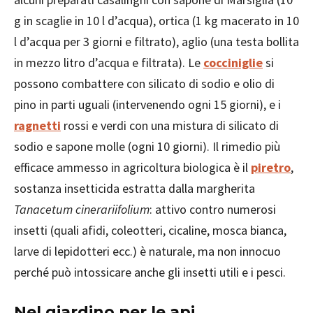
g in scaglie in 10 l d’acqua), ortica (1 kg macerato in 10
l d’acqua per 3 giorni e filtrato), aglio (una testa bollita
in mezzo litro d’acqua e filtrata). Le
cocciniglie
si
possono combattere con silicato di sodio e olio di
pino in parti uguali (intervenendo ogni 15 giorni), e i
ragnetti
rossi e verdi con una mistura di silicato di
sodio e sapone molle (ogni 10 giorni). Il rimedio più
efficace ammesso in agricoltura biologica è il
piretro
,
sostanza insetticida estratta dalla margherita
Tanacetum cinerariifolium
: attivo contro numerosi
insetti (quali afidi, coleotteri, cicaline, mosca bianca,
larve di lepidotteri ecc.) è naturale, ma non innocuo
perché può intossicare anche gli insetti utili e i pesci.
Nel giardino per le api