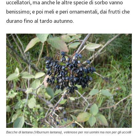
uccellatori, ma anche le altre specie di sorbo vanno
benissimo; e poi meli e peri ornamentali, dai frutti che
durano fino al tardo autunno.
Bacche di lantana (Viburnum lantana), velenose per noi uomini ma non per gli uccelli