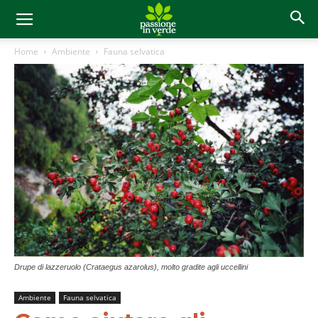
Home
Ambiente
Fauna selvatica
Drupe di lazzeruolo (Crataegus azarolus), molto gradite agli uccellini
Ambiente
Fauna selvatica