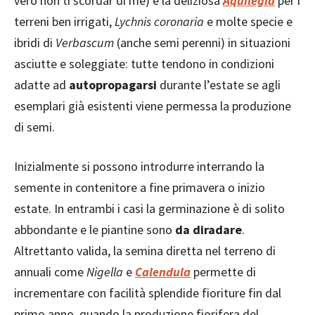
vero non ti scordar di me) e la deliziosa
Aquilegia
per i
terreni ben irrigati,
Lychnis coronaria
e molte specie e
ibridi di
Verbascum
(anche semi perenni) in situazioni
asciutte e soleggiate: tutte tendono in condizioni
adatte ad
autopropagarsi
durante l’estate se agli
esemplari già esistenti viene permessa la produzione
di semi.
Inizialmente si possono introdurre interrando la
semente in contenitore a fine primavera o inizio
estate. In entrambi i casi la germinazione è di solito
abbondante e le piantine sono
da diradare
.
Altrettanto valida, la semina diretta nel terreno di
annuali come
Nigella
e
Calendula
permette di
incrementare con facilità splendide fioriture fin dal
primo anno, quando la produzione fiorifera del