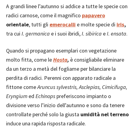
A grandi linee l’autunno si addice a tutte le specie con
radici carnose, come il magnifico
papavero
orientale
, tutti gli
emerocalli
e molte specie di
iris
,
tra cui
I. germanica
e i suoi ibridi,
I. sibirica
e
I. ensata
.
Quando si propagano esemplari con vegetazione
molto fitta, come le
Hosta
,
è consigliabile eliminare
da un terzo a metà del fogliame per bilanciare la
perdita di radici. Perenni con apparato radicale a
fittone come
Aruncus sylvestris, Asclepias, Cimicifuga,
Eryngium
ed
Echinops
preferiscono impianto o
divisione verso l’inizio dell’autunno e sono da tenere
controllate perché solo la giusta
umidità nel terreno
induce una rapida risposta radicale.