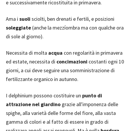
e successivamente ricostituita in primavera.
Ama i
suoli
sciolti, ben drenati e fertili, e posizioni
soleggiate
(anche la mezzíombra ma con qualche ora
di sole al giorno).
Necessita di molta
acqua
con regolarità in primavera
ed estate, necessita di
concimazioni
costanti ogni 10
giorni, a cui deve seguire una somministrazione di
fertilizzante organico in autunno.
I delphinium possono costituire un
punto di
attrazione nel giardino
grazie all'imponenza delle
spighe, alla varietà delle forme del fiore, alla vasta
gamma di colori e al fatto di essere in grado di
realizzare angoli assai pregevoli. Ma è nella
bordura