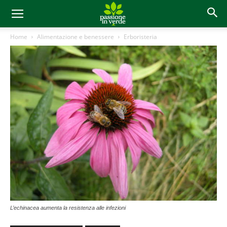
Home
Alimentazione e benessere
Erboristeria
L’echinacea aumenta la resistenza alle infezioni