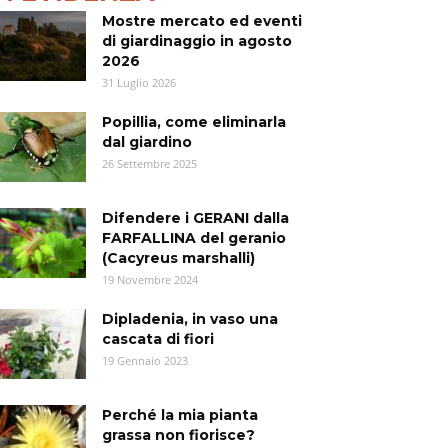
Mostre mercato ed eventi
di giardinaggio in agosto
2026
31 Luglio 2026
Popillia, come eliminarla
dal giardino
26 Settembre 2025
Difendere i GERANI dalla
FARFALLINA del geranio
(Cacyreus marshalli)
19 Novembre 2024
Dipladenia, in vaso una
cascata di fiori
19 Gennaio 2023
Perché la mia pianta
grassa non fiorisce?