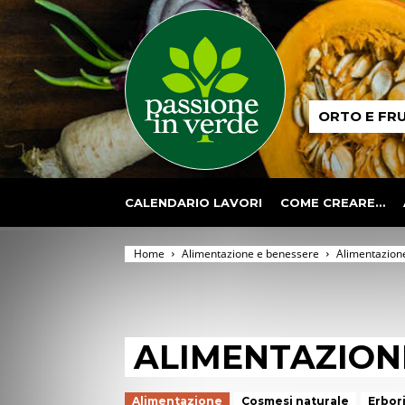
Passione
ORTO E FR
in
verde
CALENDARIO LAVORI
COME CREARE…
Home
Alimentazione e benessere
Alimentazion
ALIMENTAZION
Alimentazione
Cosmesi naturale
Erbori