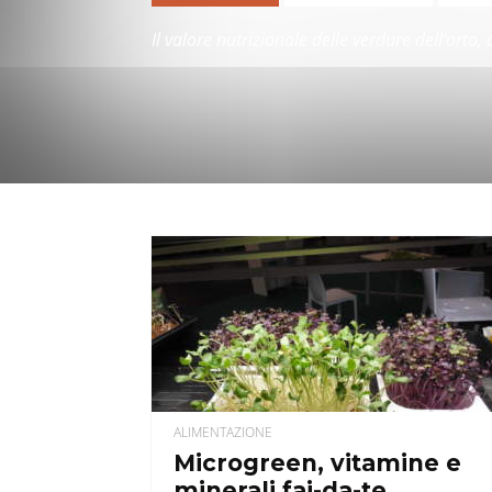
Il valore nutrizionale delle verdure dell’orto
ALIMENTAZIONE
Microgreen, vitamine e
minerali fai-da-te