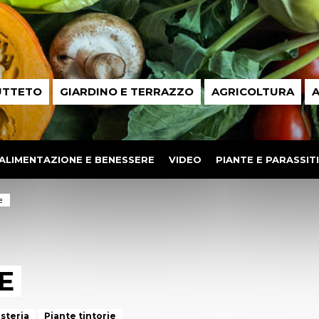
UTTETO
GIARDINO E TERRAZZO
AGRICOLTURA
A
ALIMENTAZIONE E BENESSERE
VIDEO
PIANTE E PARASSITI
e
E
steria
Piante tintorie