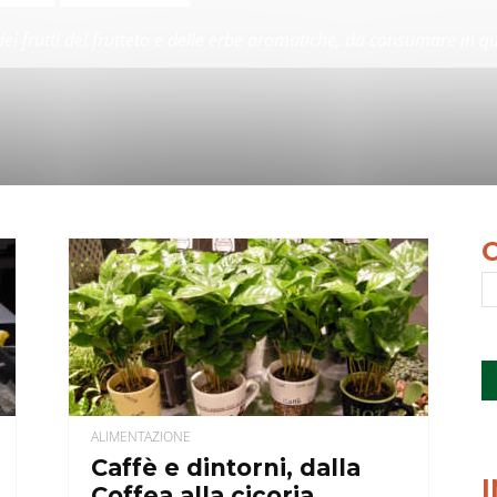
, dei frutti del frutteto e delle erbe aromatiche, da consumare in q
ALIMENTAZIONE
Caffè e dintorni, dalla
Coffea alla cicoria