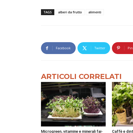
TAGS
alberi da frutto
alimenti
Facebook
Twitter
Pin
ARTICOLI CORRELATI
Microgreen, vitamine e minerali fai-
Caffè e dint