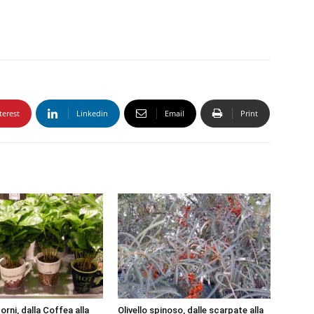
terest
Linkedin
Email
Print
orni, dalla Coffea alla
Olivello spinoso, dalle scarpate alla