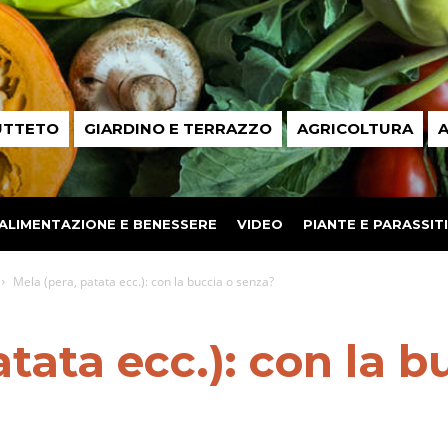
UTTETO
GIARDINO E TERRAZZO
AGRICOLTURA
A
ALIMENTAZIONE E BENESSERE
VIDEO
PIANTE E PARASSITI
Mela (pera, patata ecc.): con la buccia o senza?
tata ecc.): con la b