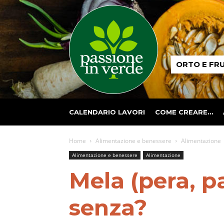
Passione
ORTO E FR
in
verde
CALENDARIO LAVORI
COME CREARE…
Home
Alimentazione e benessere
Alimentazione
Alimentazione e benessere
Alimentazione
Mela (pera, pa
senza?