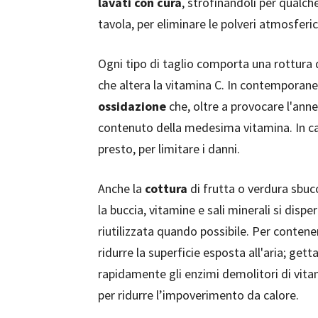
lavati con cura
, strofinandoli per qualch
tavola, per eliminare le polveri atmosferi
Ogni tipo di taglio comporta una rottura d
che altera la vitamina C. In contemporanea
ossidazione
che, oltre a provocare l'ann
contenuto della medesima vitamina. In ca
presto, per limitare i danni.
Anche la
cottura
di frutta o verdura sbucc
la buccia, vitamine e sali minerali si dis
riutilizzata quando possibile. Per contener
ridurre la superficie esposta all'aria; gett
rapidamente gli enzimi demolitori di vita
per ridurre l’impoverimento da calore.