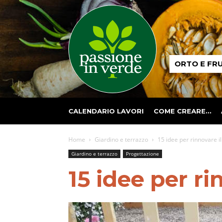
Passione
ORTO E FR
in
verde
CALENDARIO LAVORI
COME CREARE…
Home
Giardino e terrazzo
15 idee per rinnovare il
Giardino e terrazzo
Progettazione
15 idee per ri