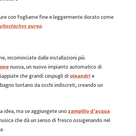
ature con fogliame fine e leggermente dorato come
yllostachys aurea
.
e, incominciate dalle installazioni più
ione
nuova, un nuovo impianto automatico di
Sappiate che grandi cespugli di
oleandri
e
l bagno lontano da occhi indiscreti, creando un
na idea, ma se aggiungete uno
zampillo d’acqua
sica che dà un senso di fresco ossigenando nel
a.