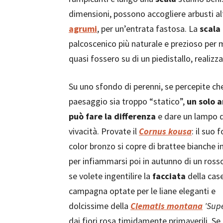
dimensioni, possono accogliere arbusti alt
agrumi
, per un’entrata fastosa. La
scala
palcoscenico più naturale e prezioso per m
quasi fossero su di un piedistallo, realizzan
Su uno sfondo di perenni, se percepite che
paesaggio sia troppo “statico”,
un solo 
può fare la differenza
e dare un lampo d
vivacità. Provate il
Cornus kousa
: il suo 
color bronzo si copre di brattee bianche i
per infiammarsi poi in autunno di un rosso
se volete ingentilire la
facciata
della case
campagna optate per le liane eleganti e
dolcissime della
Clematis montana
'Sup
dai fiori rosa timidamente primaverili. Se