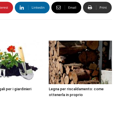
terest
Linkedin
Email
Print
ali per i giardinieri
Legna per riscaldamento: come
ottenerla in proprio