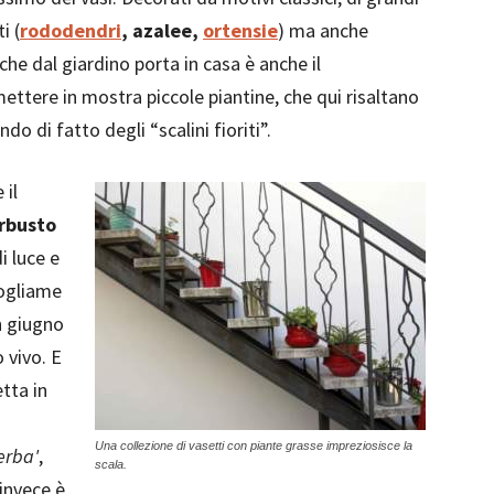
i (
rododendri
, azalee,
ortensie
) ma anche
che dal giardino porta in casa è anche il
ettere in mostra piccole piantine, che qui risaltano
do di fatto degli “scalini fioriti”.
 il
arbusto
i luce e
fogliame
n giugno
 vivo. E
tta in
Una collezione di vasetti con piante grasse impreziosisce la
erba'
,
scala.
 invece è