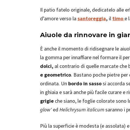
Il patio fatelo originale, dedicatelo alle
d’amore verso la
santoreggia
,
il
timo
e 
Aiuole da rinnovare in gia
È anche il momento di ridisegnare le aiuol
la gomma per innaffiare nel formare il pe
dolci,
al contrario di quelle marcate che
e geometrico
. Bastano poche pietre per
ordinata. Un
bordo in sasso
si accorda se
in ghiaia e sarà anche più facile curare e 
grigie
che siano, le foglie colorate sono 
glow'
ed
Helichrysum italicum
saranno i p
Più la superficie è modesta (e assolata) e