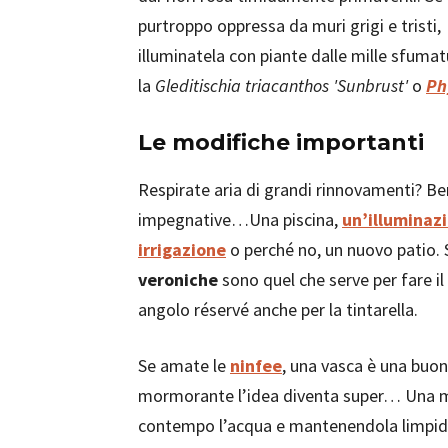
purtroppo oppressa da muri grigi e tristi,
illuminatela con piante dalle mille sfum
la
Gleditischia triacanthos 'Sunbrust'
o
Ph
Le modifiche importanti
Respirate aria di grandi rinnovamenti? Ben
impegnative…Una piscina,
un’illuminaz
irrigazione
o perché no, un nuovo patio. 
veroniche
sono quel che serve per fare i
angolo réservé anche per la tintarella.
Se amate le
ninfee
, una vasca è una buo
mormorante l’idea diventa super… Una mu
contempo l’acqua e mantenendola limpid