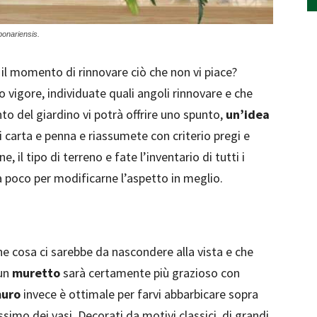
bonariensis.
 il momento di rinnovare ciò che non vi piace?
o vigore, individuate quali angoli rinnovare e che
o del giardino vi potrà offrire uno spunto,
un’idea
di carta e penna e riassumete con criterio pregi e
e, il tipo di terreno e fate l’inventario di tutti i
 poco per modificarne l’aspetto in meglio.
e cosa ci sarebbe da nascondere alla vista e che
 un
muretto
sarà certamente più grazioso con
muro
invece è ottimale per farvi abbarbicare sopra
simo dei vasi. Decorati da motivi classici, di grandi