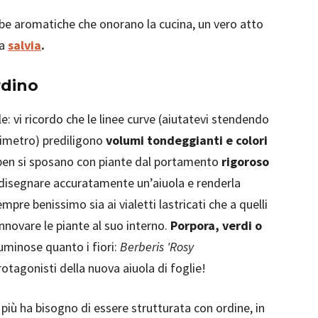
 erbe aromatiche che onorano la cucina, un vero atto
la
salvia
.
rdino
e: vi ricordo che le linee curve (aiutatevi stendendo
rimetro) prediligono
volumi tondeggianti e colori
 ben si sposano con piante dal portamento
rigoroso
 disegnare accuratamente un’aiuola e renderla
mpre benissimo sia ai vialetti lastricati che a quelli
rinnovare le piante al suo interno.
Porpora, verdi o
luminose quanto i fiori:
Berberis 'Rosy
rotagonisti della nuova aiuola di foglie!
 più ha bisogno di essere strutturata con ordine, in