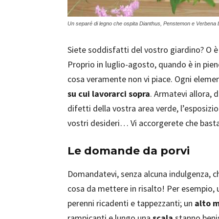
Un separé di legno che ospita Dianthus, Penstemon e Verbena 
Siete soddisfatti del vostro giardino? O è
Proprio in luglio-agosto, quando è in pien
cosa veramente non vi piace. Ogni element
su cui lavorarci sopra
. Armatevi allora, 
difetti della vostra area verde, l’esposizion
vostri desideri… Vi accorgerete che basta
Le domande da porvi
Domandatevi, senza alcuna indulgenza, ch
cosa da mettere in risalto! Per esempio,
perenni ricadenti e tappezzanti; un
alto 
rampicanti e lungo una
scala
stanno benis